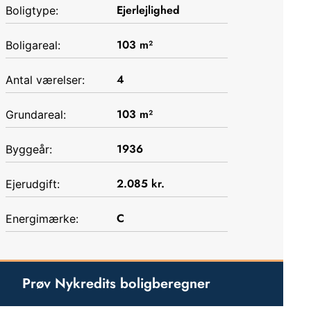
Ejerlejlighed
Boligtype:
103
m²
Boligareal:
4
Antal værelser:
103
m²
Grundareal:
1936
Byggeår:
2.085
kr.
Ejerudgift:
C
Energimærke:
Prøv Nykredits boligberegner