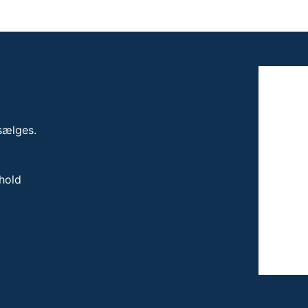
sælges.
hold