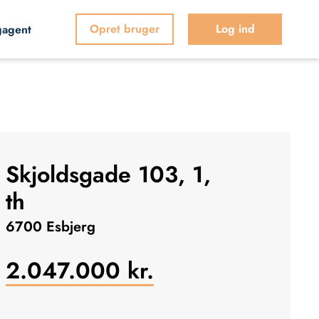
Opret bruger
Log ind
gagent
Skjoldsgade 103, 1,
th
6700 Esbjerg
2.047.000
kr.