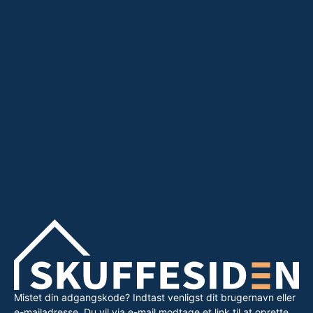
Mistet din adgangskode? Indtast venligst dit brugernavn eller
e-mailadresse. Du vil via e-mail modtage et link til at oprette