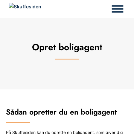
Hop
til
indhold
Opret boligagent
Sådan opretter du en boligagent
På Skuffesiden kan du oprette en boligagent, som giver dig