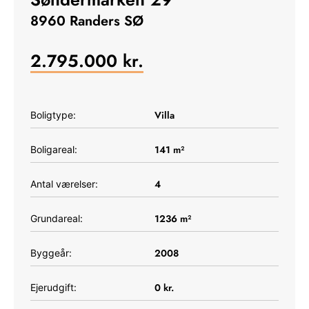
8960 Randers SØ
2.795.000
kr.
Villa
Boligtype:
141
m²
Boligareal:
4
Antal værelser:
1236
m²
Grundareal:
2008
Byggeår:
0
kr.
Ejerudgift: