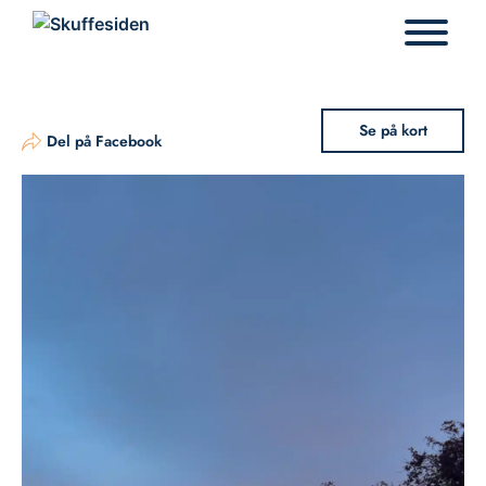
Hop
til
indhold
Se på kort
Del på Facebook