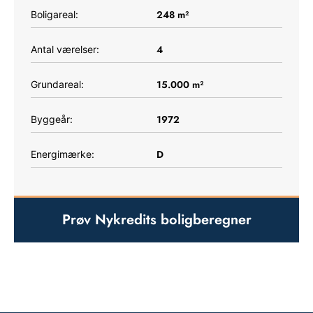
248
m²
Boligareal:
4
Antal værelser:
15.000
m²
Grundareal:
1972
Byggeår:
D
Energimærke:
Prøv Nykredits boligberegner