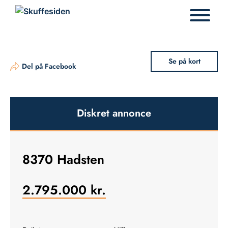
Hop
til
indhold
Se på kort
Del på Facebook
Diskret annonce
8370 Hadsten
2.795.000
kr.