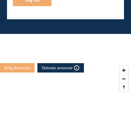
Log ind
Bolig Annoncer
Diskrete annoncer