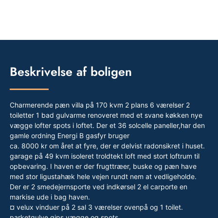
Beskrivelse af boligen
Charmerende pæn villa på 170 kvm 2 plans 6 værelser 2
toiletter 1 bad gulvarme renoveret med et svane køkken nye
vægge lofter spots i loftet. Der et 36 solcelle paneller,har den
gamle ordning Energi B gasfyr bruger
ca. 8000 kr om året at fyre, der er delvist radonsikret i huset.
garage på 49 kvm isoleret troldtekt loft med stort loftrum til
opbevaring. I haven er der frugttræer, buske og pæn have
med stor ligustahæk hele vejen rundt nem at vedligeholde.
Der er 2 smedejernsporte ved indkørsel 2 el carporte en
markise ude i bag haven.
¤ velux vinduer på 2 sal 3 værelser ovenpå og 1 toilet.
parketgulve gips vægge og spots