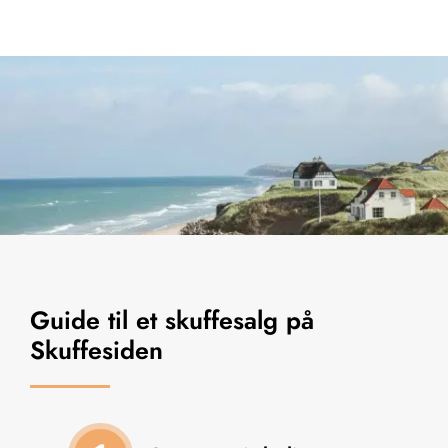
Guide til et skuffesalg på
Skuffesiden