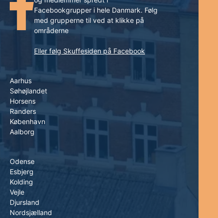
Facebookgrupper i hele Danmark. Følg
med grupperne til ved at klikke på
områderne
Eller følg Skuffesiden på Facebook
Aarhus
Søhøjlandet
Horsens
Randers
København
Aalborg
Odense
Esbjerg
Kolding
Vejle
Djursland
Nordsjælland