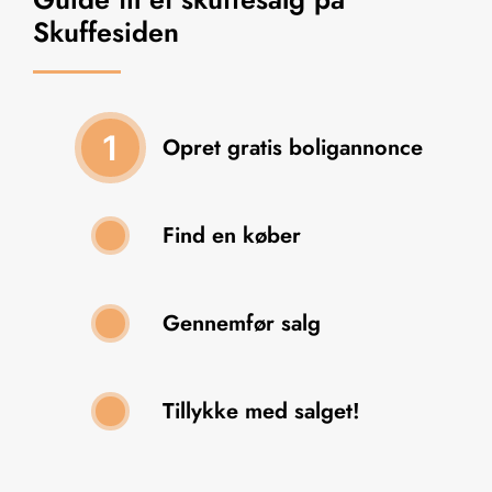
Skuffesiden
1
Opret gratis boligannonce
Find en køber
2
Gennemfør salg
3
Tillykke med salget!
4