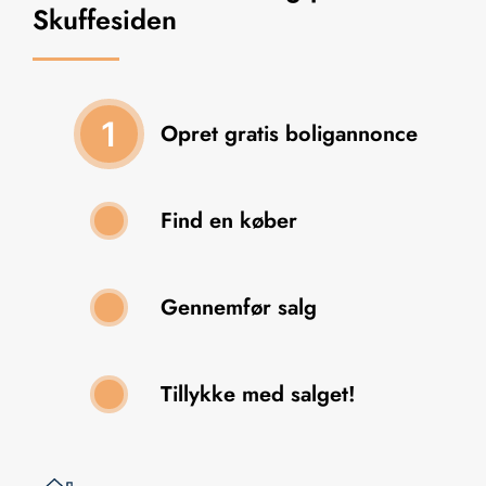
Skuffesiden
1
Opret gratis boligannonce
Find en køber
2
Gennemfør salg
3
Tillykke med salget!
4