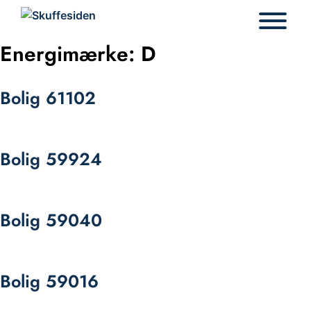
Hop
til
indhold
Energimærke:
D
Bolig 61102
Bolig 59924
Bolig 59040
Bolig 59016