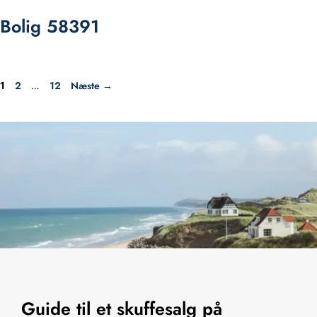
Bolig 58391
Side
Side
Side
2
12
Næste
→
1
…
Guide til et skuffesalg på