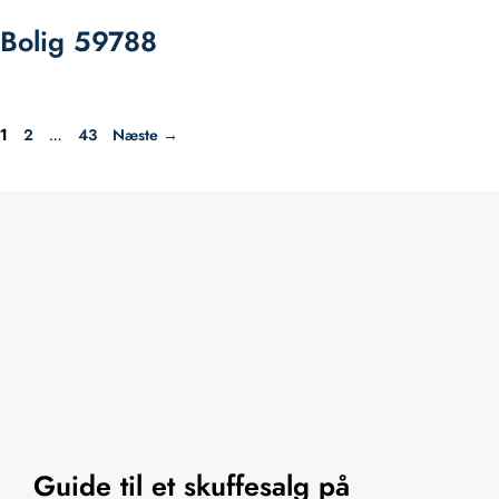
Bolig 59788
Side
Side
Side
2
43
Næste
→
1
…
Guide til et skuffesalg på