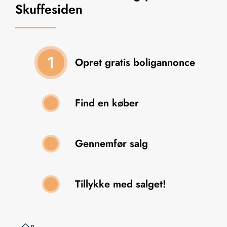
Skuffesiden
1
Opret gratis boligannonce
Find en køber
2
Gennemfør salg
3
Tillykke med salget!
4