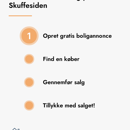
Skuffesiden
1
Opret gratis boligannonce
Find en køber
2
Gennemfør salg
3
Tillykke med salget!
4