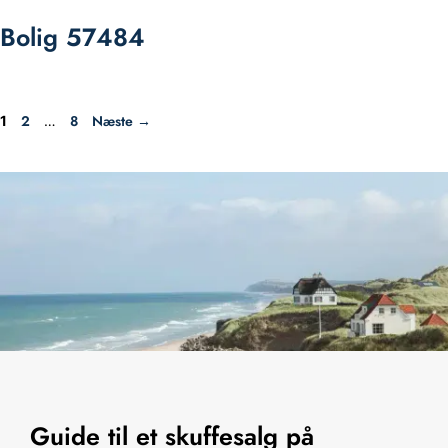
Bolig 57484
Side
Side
Side
2
8
Næste
→
1
…
Guide til et skuffesalg på