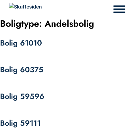
Hop
til
indhold
Boligtype:
Andelsbolig
Bolig 61010
Bolig 60375
Bolig 59596
Bolig 59111