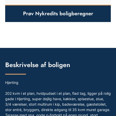
Prøv Nykredits boligberegner
Beskrivelse af boligen
Hjerting
202 kvm i et plan, hvidpudset i et plan, flad tag, ligger på rolig
gade i Hjerting, super dejlig have, køkken, spisestue, stue,
3/4 værelser, stort multirum i kip, badeværelse, gæstetoilet,
stor entré, bryggers, direkte adgang til 35 kvm muret garage.
Terasse med spa, gode p-forhold på egen grund, stort