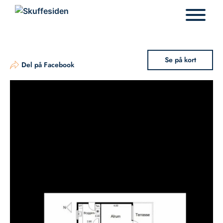
Hop
til
indhold
Se på kort
Del på Facebook