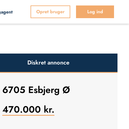
Opret bruger
Log ind
gagent
Diskret annonce
6705 Esbjerg Ø
470.000
kr.