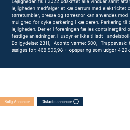
Lejligheden fik i 2022 udskiftet alle vinduer samt alta
lejligheden medfølger et kælderrum med elektricitet o
tørretumbler, presse og tørresnor kan anvendes mod b
mulighed for cykelparkering i kælderen. Parkering til b
lejligheden. Der er i foreningen fælles containergård og
festlige anledninger. Husdyr er ikke tilladt i andelsbol
Boligydelse: 2311,- Aconto varme: 500,- Trappevask: 8
sælges for: 468,506,98 + opsparing som udgør 4,29
Bolig Annoncer
Diskrete annoncer