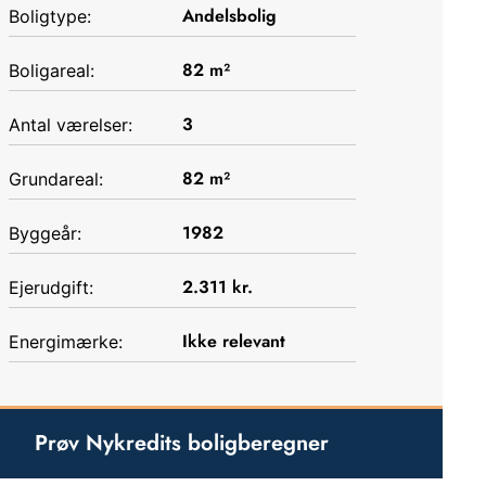
Andelsbolig
Boligtype:
82
m²
Boligareal:
3
Antal værelser:
82
m²
Grundareal:
1982
Byggeår:
2.311
kr.
Ejerudgift:
Ikke relevant
Energimærke:
Prøv Nykredits boligberegner