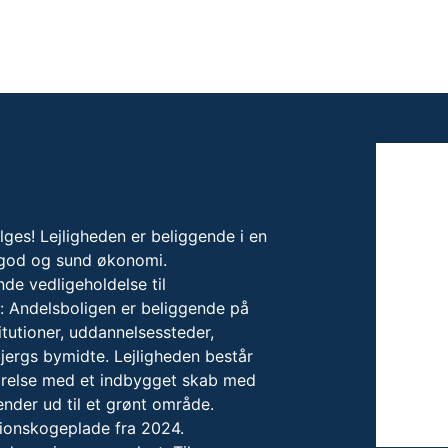
ges! Lejligheden er beliggende i en
 god og sund økonomi.
de vedligeholdelse til
: Andelsboligen er beliggende på
titutioner, uddannelsessteder,
jergs bymidte. Lejligheden består
ærelse med et indbygget skab med
nder ud til et grønt område.
ionskogeplade fra 2024.