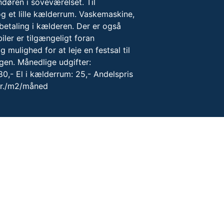
ndøren i soveværelset. Til
g et lille kælderrum. Vaskemaskine,
etaling i kælderen. Der er også
iler er tilgængeligt foran
 mulighed for at leje en festsal til
igen. Månedlige udgifter:
0,- El i kælderrum: 25,- Andelspris
kr./m2/måned