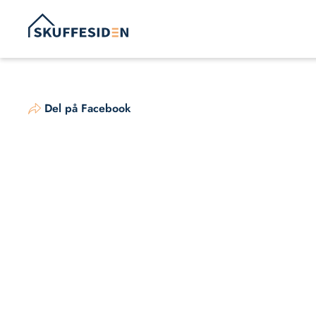
Hop
til
indhold
Del på Facebook