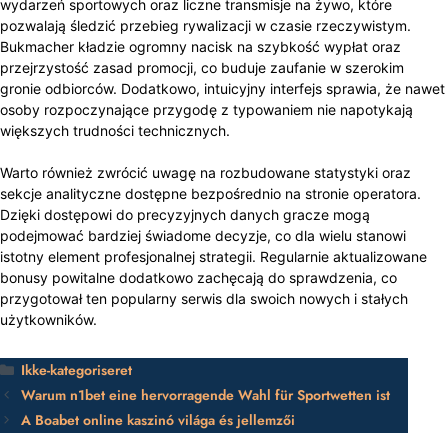
wydarzeń sportowych oraz liczne transmisje na żywo, które
pozwalają śledzić przebieg rywalizacji w czasie rzeczywistym.
Bukmacher kładzie ogromny nacisk na szybkość wypłat oraz
przejrzystość zasad promocji, co buduje zaufanie w szerokim
gronie odbiorców. Dodatkowo, intuicyjny interfejs sprawia, że nawet
osoby rozpoczynające przygodę z typowaniem nie napotykają
większych trudności technicznych.
Warto również zwrócić uwagę na rozbudowane statystyki oraz
sekcje analityczne dostępne bezpośrednio na stronie operatora.
Dzięki dostępowi do precyzyjnych danych gracze mogą
podejmować bardziej świadome decyzje, co dla wielu stanowi
istotny element profesjonalnej strategii. Regularnie aktualizowane
bonusy powitalne dodatkowo zachęcają do sprawdzenia, co
przygotował ten popularny serwis dla swoich nowych i stałych
użytkowników.
Kategorier
Ikke-kategoriseret
Warum n1bet eine hervorragende Wahl für Sportwetten ist
A Boabet online kaszinó világa és jellemzői