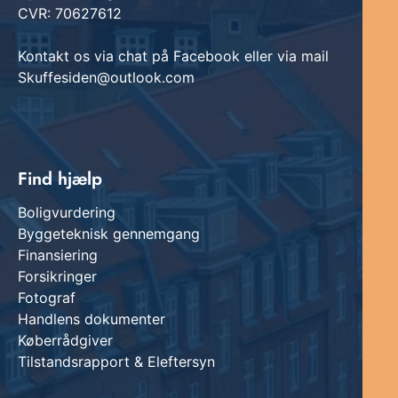
CVR: 70627612
Kontakt os via chat på Facebook eller via mail
Skuffesiden@outlook.com
Find hjælp
Boligvurdering
Byggeteknisk gennemgang
Finansiering
Forsikringer
Fotograf
Handlens dokumenter
Køberrådgiver
Tilstandsrapport & Eleftersyn