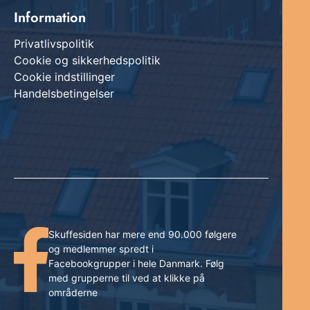
Information
Privatlivspolitik
Cookie og sikkerhedspolitik
Cookie indstillinger
Handelsbetingelser
Skuffesiden har mere end 90.000 følgere
og medlemmer spredt i
Facebookgrupper i hele Danmark. Følg
med grupperne til ved at klikke på
områderne