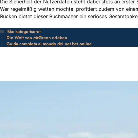
Die Sicherheit der Nutzerdaten steht dabei stets an erste
Wer regelmäßig wetten möchte, profitiert zudem von einem 
Rücken bietet dieser Buchmacher ein seriöses Gesamtpaket 
Ikke-kategoriseret
Kategorier
Die Welt von MrGreen erleben
Guida completa al mondo del net bet online