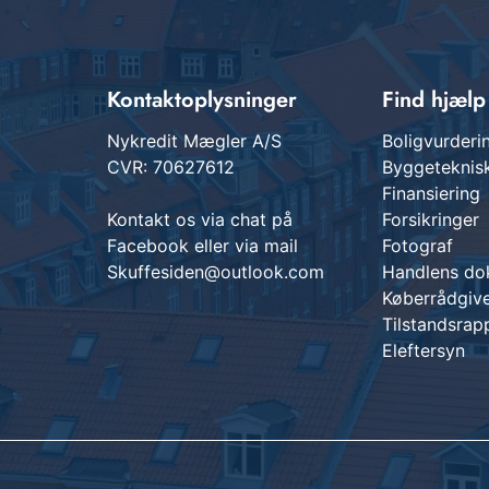
Kontaktoplysninger
Find hjælp
Nykredit Mægler A/S
Boligvurderi
CVR: 70627612
Byggetekni
Finansiering
Kontakt os via chat på
Forsikringer
Facebook eller via mail
Fotograf
Skuffesiden@outlook.com
Handlens do
Køberrådgiv
Tilstandsrap
Eleftersyn