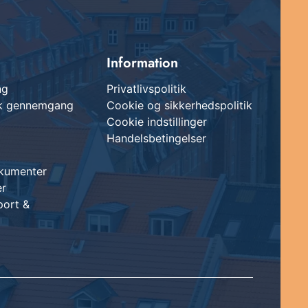
Information
ng
Privatlivspolitik
sk gennemgang
Cookie og sikkerhedspolitik
Cookie indstillinger
Handelsbetingelser
kumenter
er
port &