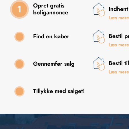
Opret gratis
1
Indhent
boligannonce
Læs mere
Bestil p
Find en køber
2
Læs mere 
Bestil 
Gennemfør salg
3
Læs mere 
Tillykke med salget!
4