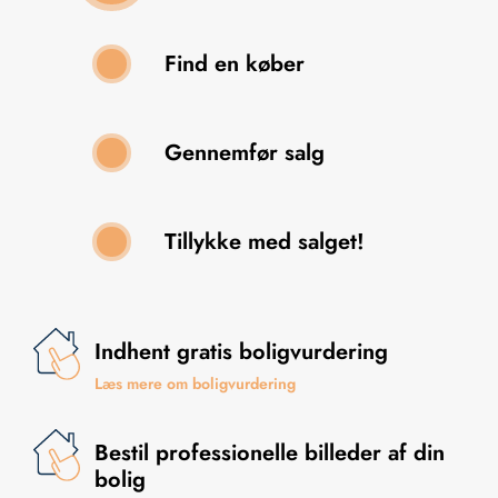
Find en køber
2
Gennemfør salg
3
Tillykke med salget!
4
Indhent gratis boligvurdering
Læs mere om boligvurdering
Bestil professionelle billeder af din
bolig