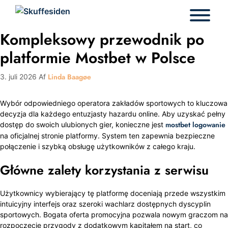
Hop
til
indhold
Kompleksowy przewodnik po
platformie Mostbet w Polsce
Linda Baagøe
3. juli 2026
Af
Wybór odpowiedniego operatora zakładów sportowych to kluczowa
decyzja dla każdego entuzjasty hazardu online. Aby uzyskać pełny
mostbet logowanie
dostęp do swoich ulubionych gier, konieczne jest
na oficjalnej stronie platformy. System ten zapewnia bezpieczne
połączenie i szybką obsługę użytkowników z całego kraju.
Główne zalety korzystania z serwisu
Użytkownicy wybierający tę platformę doceniają przede wszystkim
intuicyjny interfejs oraz szeroki wachlarz dostępnych dyscyplin
sportowych. Bogata oferta promocyjna pozwala nowym graczom na
rozpoczęcie przygody z dodatkowym kapitałem na start, co