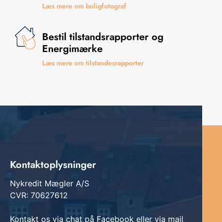
Læs mere om boligfotograf
Bestil tilstandsrapporter og
Energimærke
Læs mere om tilstandesrapporter
Kontaktoplysninger
Nykredit Mægler A/S
CVR: 70627612
Kontakt os via chat på Facebook eller via mail