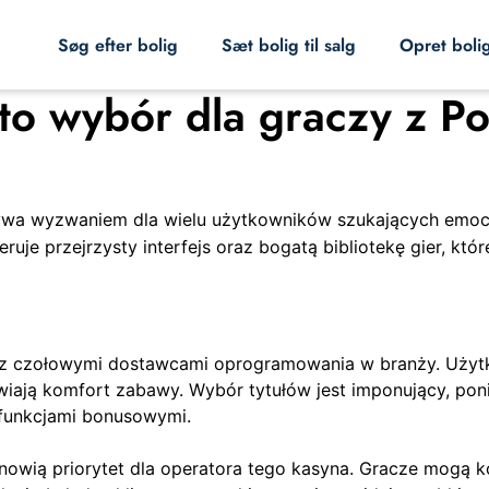
Søg efter bolig
Sæt bolig til salg
Opret boli
o wybór dla graczy z Po
ywa wyzwaniem dla wielu użytkowników szukających emoc
ruje przejrzysty interfejs oraz bogatą bibliotekę gier, któ
jąc z czołowymi dostawcami oprogramowania w branży. Uży
awiają komfort zabawy. Wybór tytułów jest imponujący, p
funkcjami bonusowymi.
nowią priorytet dla operatora tego kasyna. Gracze mogą k