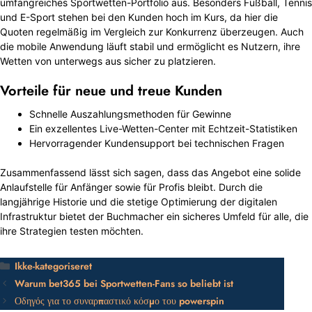
umfangreiches Sportwetten-Portfolio aus. Besonders Fußball, Tennis
und E-Sport stehen bei den Kunden hoch im Kurs, da hier die
Quoten regelmäßig im Vergleich zur Konkurrenz überzeugen. Auch
die mobile Anwendung läuft stabil und ermöglicht es Nutzern, ihre
Wetten von unterwegs aus sicher zu platzieren.
Vorteile für neue und treue Kunden
Schnelle Auszahlungsmethoden für Gewinne
Ein exzellentes Live-Wetten-Center mit Echtzeit-Statistiken
Hervorragender Kundensupport bei technischen Fragen
Zusammenfassend lässt sich sagen, dass das Angebot eine solide
Anlaufstelle für Anfänger sowie für Profis bleibt. Durch die
langjährige Historie und die stetige Optimierung der digitalen
Infrastruktur bietet der Buchmacher ein sicheres Umfeld für alle, die
ihre Strategien testen möchten.
Kategorier
Ikke-kategoriseret
Warum bet365 bei Sportwetten-Fans so beliebt ist
Οδηγός για το συναρπαστικό κόσμο του powerspin