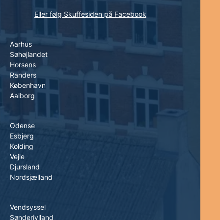
Eller følg Skuffesiden på Facebook
Aarhus
Søhøjlandet
Horsens
Randers
København
Aalborg
Odense
Esbjerg
Kolding
Vejle
Djursland
Nordsjælland
Vendsyssel
Sønderjylland