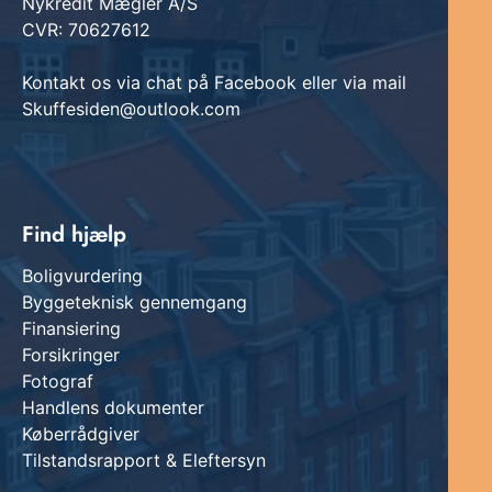
Nykredit Mægler A/S
CVR: 70627612
Kontakt os via chat på Facebook eller via mail
Skuffesiden@outlook.com
Find hjælp
Boligvurdering
Byggeteknisk gennemgang
Finansiering
Forsikringer
Fotograf
Handlens dokumenter
Køberrådgiver
Tilstandsrapport & Eleftersyn