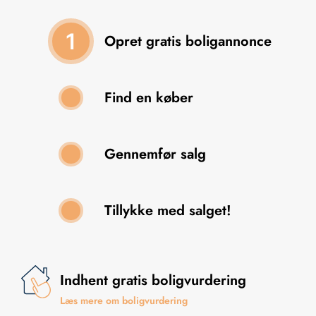
1
Opret gratis boligannonce
Find en køber
2
Gennemfør salg
3
Tillykke med salget!
4
Indhent gratis boligvurdering
Læs mere om boligvurdering