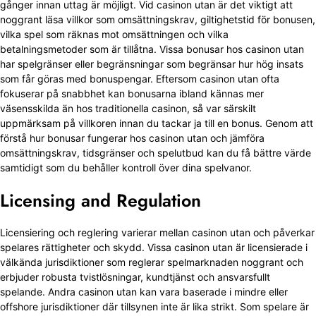
gånger innan uttag är möjligt. Vid casinon utan är det viktigt att
noggrant läsa villkor som omsättningskrav, giltighetstid för bonusen,
vilka spel som räknas mot omsättningen och vilka
betalningsmetoder som är tillåtna. Vissa bonusar hos casinon utan
har spelgränser eller begränsningar som begränsar hur hög insats
som får göras med bonuspengar. Eftersom casinon utan ofta
fokuserar på snabbhet kan bonusarna ibland kännas mer
väsensskilda än hos traditionella casinon, så var särskilt
uppmärksam på villkoren innan du tackar ja till en bonus. Genom att
förstå hur bonusar fungerar hos casinon utan och jämföra
omsättningskrav, tidsgränser och spelutbud kan du få bättre värde
samtidigt som du behåller kontroll över dina spelvanor.
Licensing and Regulation
Licensiering och reglering varierar mellan casinon utan och påverkar
spelares rättigheter och skydd. Vissa casinon utan är licensierade i
välkända jurisdiktioner som reglerar spelmarknaden noggrant och
erbjuder robusta tvistlösningar, kundtjänst och ansvarsfullt
spelande. Andra casinon utan kan vara baserade i mindre eller
offshore jurisdiktioner där tillsynen inte är lika strikt. Som spelare är