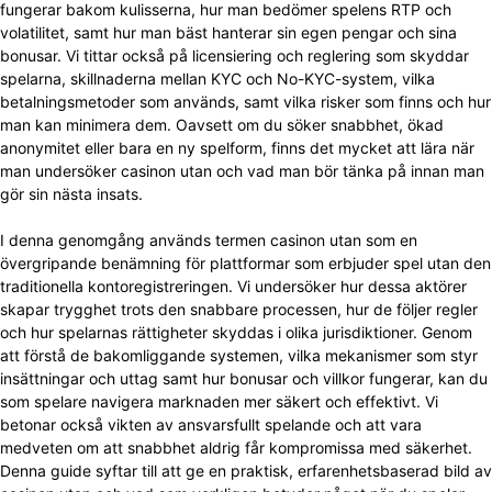
fungerar bakom kulisserna, hur man bedömer spelens RTP och
volatilitet, samt hur man bäst hanterar sin egen pengar och sina
bonusar. Vi tittar också på licensiering och reglering som skyddar
spelarna, skillnaderna mellan KYC och No-KYC-system, vilka
betalningsmetoder som används, samt vilka risker som finns och hur
man kan minimera dem. Oavsett om du söker snabbhet, ökad
anonymitet eller bara en ny spelform, finns det mycket att lära när
man undersöker casinon utan och vad man bör tänka på innan man
gör sin nästa insats.
I denna genomgång används termen casinon utan som en
övergripande benämning för plattformar som erbjuder spel utan den
traditionella kontoregistreringen. Vi undersöker hur dessa aktörer
skapar trygghet trots den snabbare processen, hur de följer regler
och hur spelarnas rättigheter skyddas i olika jurisdiktioner. Genom
att förstå de bakomliggande systemen, vilka mekanismer som styr
insättningar och uttag samt hur bonusar och villkor fungerar, kan du
som spelare navigera marknaden mer säkert och effektivt. Vi
betonar också vikten av ansvarsfullt spelande och att vara
medveten om att snabbhet aldrig får kompromissa med säkerhet.
Denna guide syftar till att ge en praktisk, erfarenhetsbaserad bild av