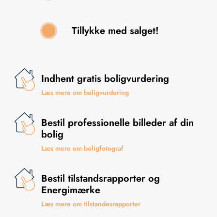
Tillykke med salget!
4
Indhent gratis boligvurdering
Læs mere om boligvurdering
Bestil professionelle billeder af din
bolig
Læs mere om boligfotograf
Bestil tilstandsrapporter og
Energimærke
Læs mere om tilstandesrapporter