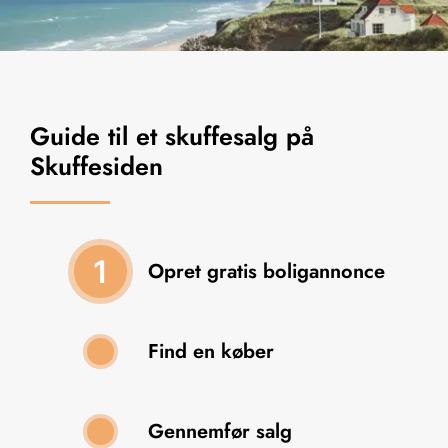
Guide til et skuffesalg på
Skuffesiden
1
Opret gratis boligannonce
Find en køber
2
Gennemfør salg
3