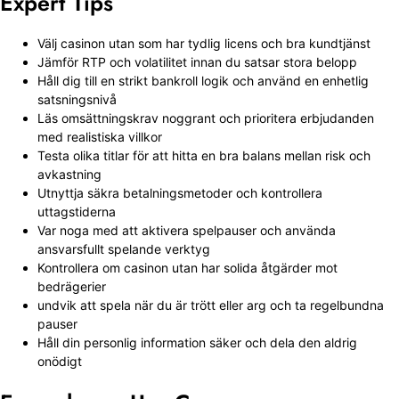
Expert Tips
Välj casinon utan som har tydlig licens och bra kundtjänst
Jämför RTP och volatilitet innan du satsar stora belopp
Håll dig till en strikt bankroll logik och använd en enhetlig
satsningsnivå
Läs omsättningskrav noggrant och prioritera erbjudanden
med realistiska villkor
Testa olika titlar för att hitta en bra balans mellan risk och
avkastning
Utnyttja säkra betalningsmetoder och kontrollera
uttagstiderna
Var noga med att aktivera spelpauser och använda
ansvarsfullt spelande verktyg
Kontrollera om casinon utan har solida åtgärder mot
bedrägerier
undvik att spela när du är trött eller arg och ta regelbundna
pauser
Håll din personlig information säker och dela den aldrig
onödigt