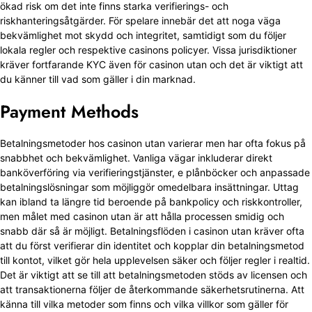
ökad risk om det inte finns starka verifierings- och
riskhanteringsåtgärder. För spelare innebär det att noga väga
bekvämlighet mot skydd och integritet, samtidigt som du följer
lokala regler och respektive casinons policyer. Vissa jurisdiktioner
kräver fortfarande KYC även för casinon utan och det är viktigt att
du känner till vad som gäller i din marknad.
Payment Methods
Betalningsmetoder hos casinon utan varierar men har ofta fokus på
snabbhet och bekvämlighet. Vanliga vägar inkluderar direkt
banköverföring via verifieringstjänster, e plånböcker och anpassade
betalningslösningar som möjliggör omedelbara insättningar. Uttag
kan ibland ta längre tid beroende på bankpolicy och riskkontroller,
men målet med casinon utan är att hålla processen smidig och
snabb där så är möjligt. Betalningsflöden i casinon utan kräver ofta
att du först verifierar din identitet och kopplar din betalningsmetod
till kontot, vilket gör hela upplevelsen säker och följer regler i realtid.
Det är viktigt att se till att betalningsmetoden stöds av licensen och
att transaktionerna följer de återkommande säkerhetsrutinerna. Att
känna till vilka metoder som finns och vilka villkor som gäller för