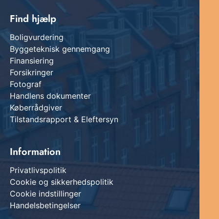
Find hjælp
Boligvurdering
Byggeteknisk gennemgang
Finansiering
Forsikringer
Fotograf
Handlens dokumenter
Køberrådgiver
Tilstandsrapport & Eleftersyn
Information
Privatlivspolitik
Cookie og sikkerhedspolitik
Cookie indstillinger
Handelsbetingelser