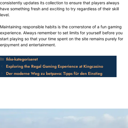
consistently updates its collection to ensure that players always
have something fresh and exciting to try regardless of their skill
level.
Maintaining responsible habits is the cornerstone of a fun gaming
experience. Always remember to set limits for yourself before you
start playing so that your time spent on the site remains purely for
enjoyment and entertainment.
Kategorier
Ikke-kategoriseret
Exploring the Regal Gaming Experience at Kingcasino
Der moderne Weg zu betpawa: Tipps für den Einstieg