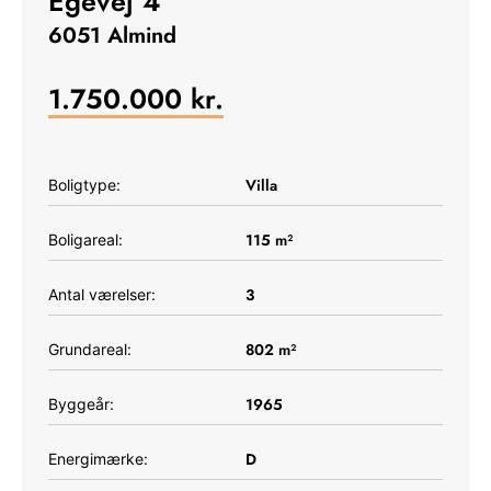
Egevej 4
6051 Almind
1.750.000
kr.
Villa
Boligtype:
115
m²
Boligareal:
3
Antal værelser:
802
m²
Grundareal:
1965
Byggeår:
D
Energimærke: