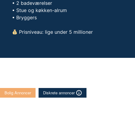
• 2 badeværelser
• Stue og køkken-alrum
• Bryggers
Prisniveau: lige under 5 millioner
Bolig Annoncer
Diskrete annoncer