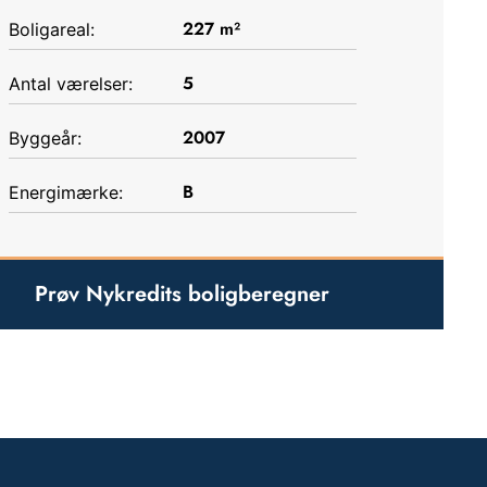
227
m²
Boligareal:
5
Antal værelser:
2007
Byggeår:
B
Energimærke:
Prøv Nykredits boligberegner