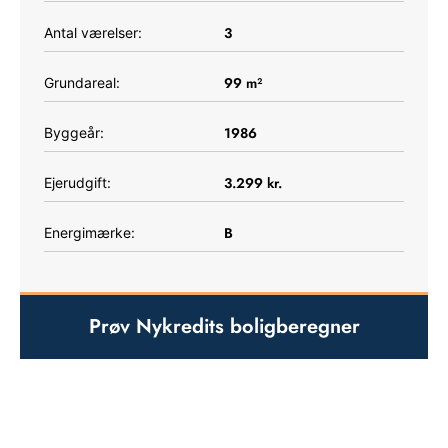
3
Antal værelser:
99
m²
Grundareal:
1986
Byggeår:
3.299
kr.
Ejerudgift:
B
Energimærke:
Prøv Nykredits boligberegner