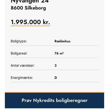
Nyvangen 24
8600 Silkeborg
1.995.000
kr.
Rækkehus
Boligtype:
76
m²
Boligareal:
3
Antal værelser:
D
Energimærke:
Prøv Nykredits boligberegner