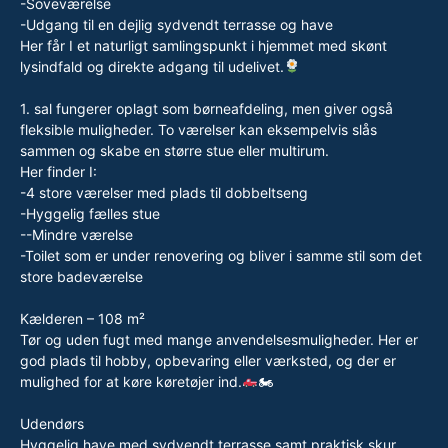
-Soveværelse
-Udgang til en dejlig sydvendt terrasse og have
Her får I et naturligt samlingspunkt i hjemmet med skønt
lysindfald og direkte adgang til udelivet.
1. sal fungerer oplagt som børneafdeling, men giver også
fleksible muligheder. To værelser kan eksempelvis slås
sammen og skabe en større stue eller multirum.
Her finder I:
-4 store værelser med plads til dobbeltseng
-Hyggelig fælles stue
--Mindre værelse
-Toilet som er under renovering og bliver i samme stil som det
store badeværelse
Kælderen – 108 m²
Tør og uden fugt med mange anvendelsesmuligheder. Her er
god plads til hobby, opbevaring eller værksted, og der er
mulighed for at køre køretøjer ind.
🏍
Udendørs
Hyggelig have med sydvendt terrasse samt praktisk skur