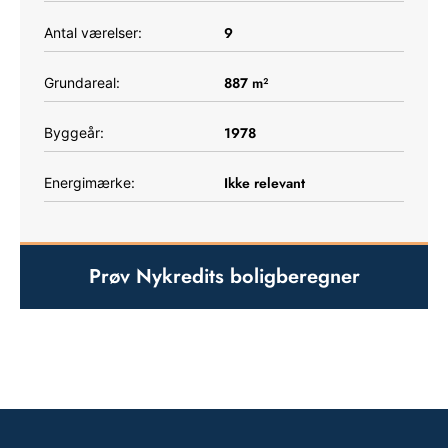
9
Antal værelser:
887
m²
Grundareal:
1978
Byggeår:
Ikke relevant
Energimærke:
Prøv Nykredits boligberegner