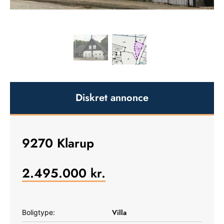
Diskret annonce
9270 Klarup
2.495.000
kr.
Villa
Boligtype: