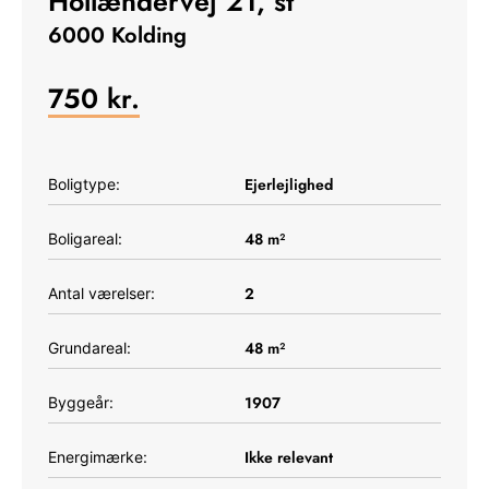
Hollændervej 21, st
6000 Kolding
750
kr.
Ejerlejlighed
Boligtype:
48
m²
Boligareal:
2
Antal værelser:
48
m²
Grundareal:
1907
Byggeår:
Ikke relevant
Energimærke: