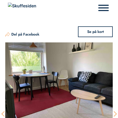
Hop
til
indhold
Se på kort
Del på Facebook