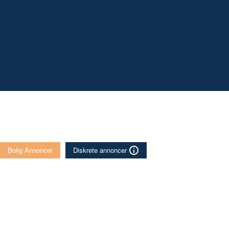
Bolig Annoncer
Diskrete annoncer