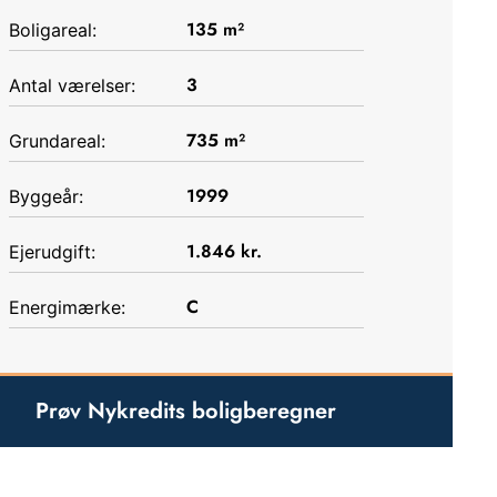
135
m²
Boligareal:
3
Antal værelser:
735
m²
Grundareal:
1999
Byggeår:
1.846
kr.
Ejerudgift:
C
Energimærke:
Prøv Nykredits boligberegner