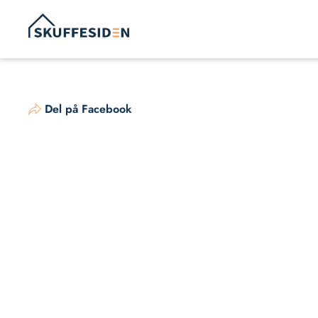
Hop
til
indhold
Del på Facebook