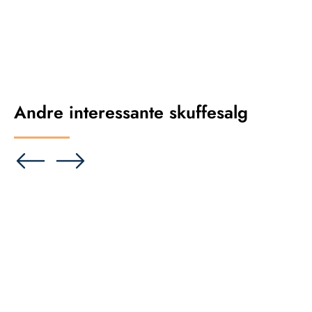
Andre interessante skuffesalg
Se på kort
Rækkehus