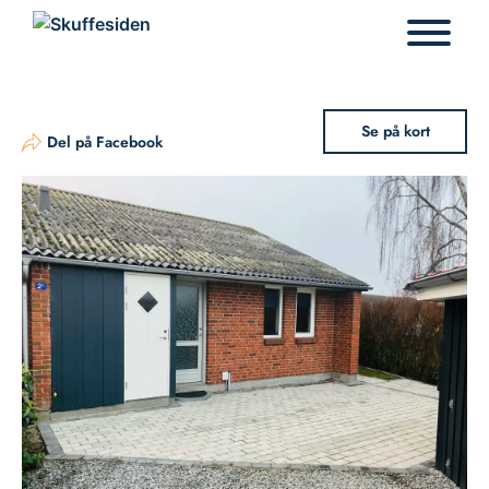
Hop
til
indhold
Se på kort
Del på Facebook