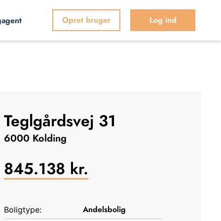
Opret bruger
Log ind
gagent
Teglgårdsvej 31
6000 Kolding
845.138
kr.
Andelsbolig
Boligtype: