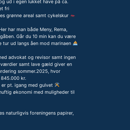
g ud i egen lukket have på ca.
t fri
lles grønne areal samt cykelskur
. Her har man både Meny, Rema,
på gåben. Går du 10 min kan du være
te tur ud langs åen mod marinaen
 med advokat og revisor samt ingen
e værdier samt lave gæld giver en
vurdering sommer.2025, hvor
 845.000 kr.
i er pt. igang med gulvet
rnuftig økonomi med muligheder til
s naturligvis foreningens papirer,