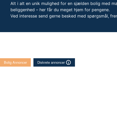
Alt i alt en unik mulighed for en sjælden bolig med m
beliggenhed – her får du meget hjem for pengene.
Ved interesse send gerne besked med spørgsmål, fr
Bolig Annoncer
Diskrete annoncer