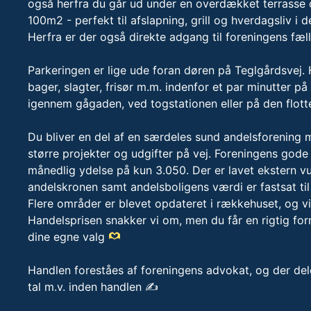
også herfra du går ud under en overdækket terrasse o
100m2 - perfekt til afslapning, grill og hverdagsliv i de
Herfra er der også direkte adgang til foreningens fæ
Parkeringen er lige ude foran døren på Teglgårdsvej
bager, slagter, frisør m.m. indenfor et par minutter 
igennem gågaden, ved togstationen eller på den flot
Du bliver en del af en særdeles sund andelsforening
større projekter og udgifter på vej. Foreningens god
månedlig ydelse på kun 3.050. Der er lavet ekstern 
andelskronen samt andelsboligens værdi er fastsat til
Flere områder er blevet opdateret i rækkehuset, og v
Handelsprisen snakker vi om, men du får en rigtig fo
dine egne valg
Handlen foreståes af foreningens advokat, og der dele
tal m.v. inden handlen ✍️