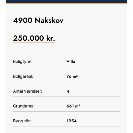
4900 Nakskov
250.000
kr.
Villa
Boligtype:
76
m²
Boligareal:
4
Antal værelser:
661
m²
Grundareal:
1954
Byggeår: