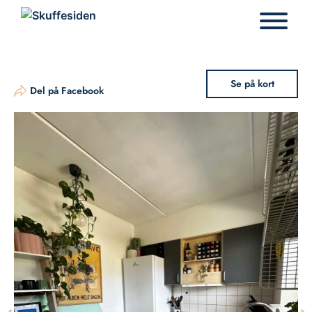
Hop
til
indhold
Se på kort
Del på Facebook