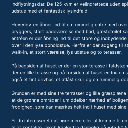
indflytningsklar. De 125 kvm er velindrettede uden s
udstue med et fantastisk lysindfald.
Hoveddøren åbner ind til en rummelig entré med ovenl
bryggers, stort badeværelse med bad, gæstetoilet sa
entréen er der åbning ind til det store og indbydend
over i den lyse opholdstue. Herfra er der adgang til
walk-in, et stort værelse, lys udstue og to terasser.
På bagsiden af huset er der en stor terasse i fuldstæn
der en lille terasse og på forsiden af huset endnu en s
også et fint drivhus, et aflåst skur og en rummelig do
Grunden er med sine tre terrasser og lille græsplæne
at de grønne områder i umiddelbar nærhed af boligen 
frodighed, som kan mærkes helt ind i huset med sine s
Er du interesseret i at høre mere eller at komme til 
til at kontakte Jakob Køhler fra danbolig på +45 60 