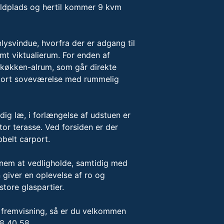
pildplads og hertil kommer 9 kvm
ysvindue, hvorfra der er adgang til
mt viktualierum. For enden af
e køkken-alrum, som går direkte
 stort soveværelse med rummelig
dig læ, i forlængelse af udstuen er
tor terasse. Ved forsiden er der
bbelt carport.
 nem at vedligholde, samtidig med
giver en oplevelse af ro og
tore glaspartier.
en fremvisning, så er du velkommen
58 40 58.