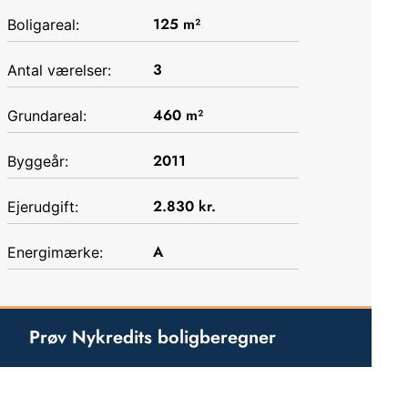
125
m²
Boligareal:
3
Antal værelser:
460
m²
Grundareal:
2011
Byggeår:
2.830
kr.
Ejerudgift:
A
Energimærke:
Prøv Nykredits boligberegner