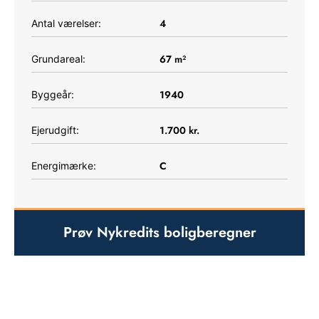
4
Antal værelser:
67
m²
Grundareal:
1940
Byggeår:
1.700
kr.
Ejerudgift:
C
Energimærke:
Prøv Nykredits boligberegner