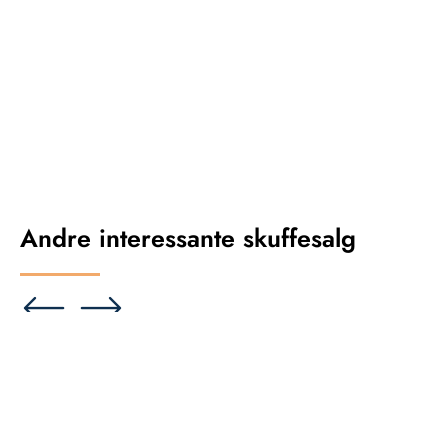
Andre interessante skuffesalg
Se på kort
Villa
D