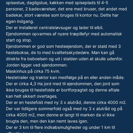
spisestue, dagligstue, køkken med spiseplads til 4-5
personer, 2 badeværelser, det ene med bruser, det andet med
badekar, stort værelse som bruges til kontor nu. Dette har
egen indgang.
Der er installeret centralstøvsuger og lader til elbil.
Ejendommen opvarmes af nyere træpillefyr med automatisk
start og stop.
Ejendommen er god som hesteejendom, der er stald med 3
hestebokse, de to med kvalitetsskydedøre. Man kan gå
direkte fra beboelsen og ud i stalden uden at skulle udenfor.
Jorden ligger ved ejendommen.
Maskinhus på cirka 75 kvm.
Hestetrailer og traktor kan medfølge på en eller anden måde.
Der er cirka 4,3 Ha jord med til ejendommen, den jord som
ikke bruges til hestefolde er bortforpagtet og denne aftale
kan helt sikkert overtages.
Der er en hestefold med ny 3 x alutråd, denne cirka 4000 m2.
Der var tidligere sommerfold også med ny 3 x alutråd og på
cirka 4000 m2, men denne er langt til marken da vi ikke
brugte den, men den kan nemt laves igen.
Der er 3 km til flere indkøbsmuligheder og under 1 km til