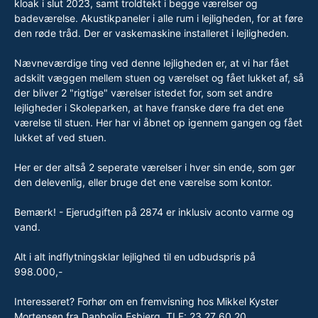
kloak i slut 2023, samt troldtekt i begge værelser og
badeværelse. Akustikpaneler i alle rum i lejligheden, for at føre
den røde tråd. Der er vaskemaskine installeret i lejligheden.
Nævneværdige ting ved denne lejligheden er, at vi har fået
adskilt væggen mellem stuen og værelset og fået lukket af, så
der bliver 2 "rigtige" værelser istedet for, som set andre
lejligheder i Skoleparken, at have franske døre fra det ene
værelse til stuen. Her har vi åbnet op igennem gangen og fået
lukket af ved stuen.
Her er der altså 2 seperate værelser i hver sin ende, som gør
den delevenlig, eller bruge det ene værelse som kontor.
Bemærk! - Ejerudgiften på 2874 er inklusiv aconto varme og
vand.
Alt i alt indflytningsklar lejlighed til en udbudspris på
998.000,-
Interesseret? Forhør om en fremvisning hos Mikkel Kyster
Mortensen fra Danbolig Esbjerg. TLF: 23 27 60 20