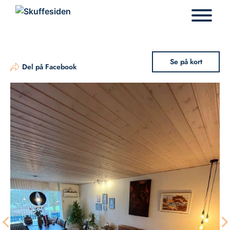
Hop
til
indhold
Se på kort
Del på Facebook