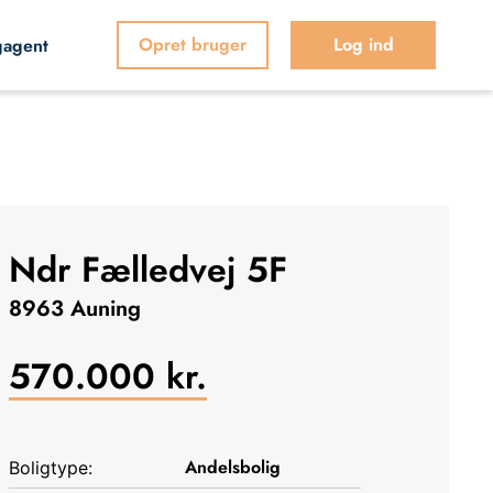
Opret bruger
Log ind
gagent
Ndr Fælledvej 5F
8963 Auning
570.000
kr.
Andelsbolig
Boligtype: