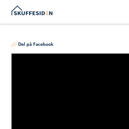
Hop
til
indhold
Del på Facebook