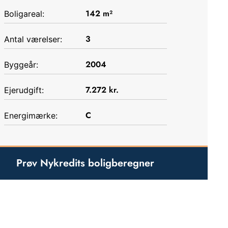
142
m²
Boligareal:
3
Antal værelser:
2004
Byggeår:
7.272
kr.
Ejerudgift:
C
Energimærke:
Prøv Nykredits boligberegner