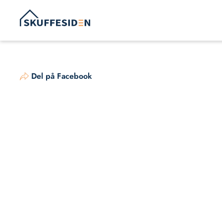
Hop
til
indhold
Del på Facebook