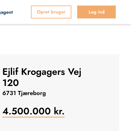
Opret bruger
Log ind
gagent
Ejlif Krogagers Vej
120
6731 Tjæreborg
4.500.000
kr.