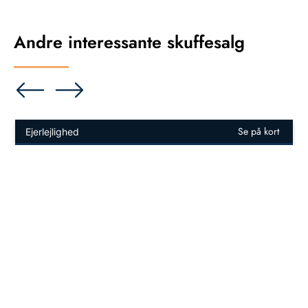
Andre interessante skuffesalg
Se på kort
Ejerlejlighed
895.000 kr.
9240 Nibe