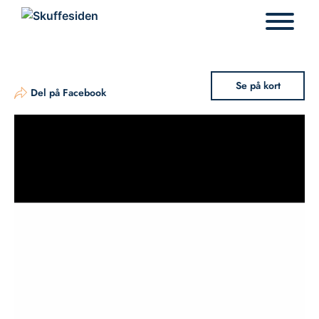
Hop
til
indhold
Se på kort
Del på Facebook