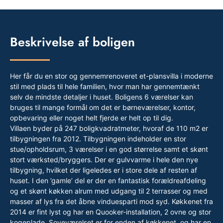
Beskrivelse af boligen
Her får du en stor og gennemrenoveret et-plansvilla i moderne
stil med plads til hele familien, hvor man har gennemtænkt
selv de mindste detaljer i huset. Boligens 6 værelser kan
bruges til mange formål om det er børneværelser, kontor,
opbevaring eller noget helt fjerde er helt op til dig.
Villaen byder på 247 boligkvadratmeter, hvoraf de 110 m2 er
tilbygningen fra 2012. Tilbygningen indeholder en stor
stue/opholdsrum, 3 værelser i en god størrelse samt et skønt
stort værksted/bryggers. Der er gulvvarme i hele den nye
tilbygning, hvilket der ligeledes er i store dele af resten af
huset. I den ’gamle’ del er der en fantastisk forældreafdeling
og et skønt køkken alrum med udgang til 2 terrasser og med
masser af lys fra det åbne vinduesparti mod syd. Køkkenet fra
2014 er fint lyst og har en Quooker-installation, 2 ovne og stor
kogeplade. Soveværelset er for enden af køkkenet, og har en