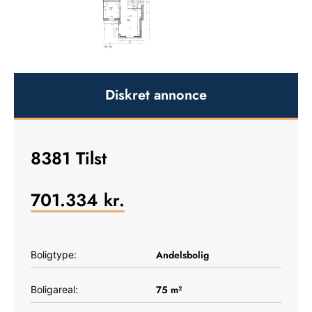
Diskret annonce
8381 Tilst
701.334
kr.
Andelsbolig
Boligtype:
75
m²
Boligareal: