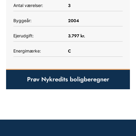
3
Antal værelser:
2004
Byggeår:
3.797
kr.
Ejerudgift:
C
Energimærke:
Prøv Nykredits boligberegner