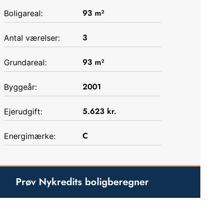
93
m²
Boligareal:
3
Antal værelser:
93
m²
Grundareal:
2001
Byggeår:
5.623
kr.
Ejerudgift:
C
Energimærke:
Prøv Nykredits boligberegner