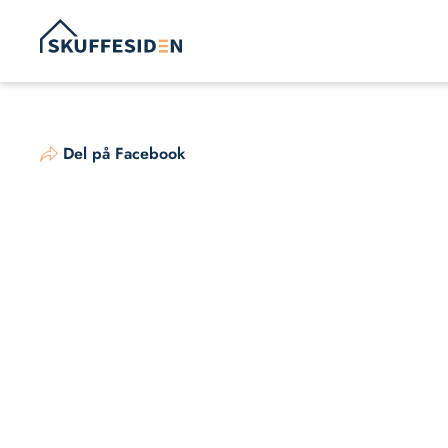
Hop
til
indhold
Del på Facebook