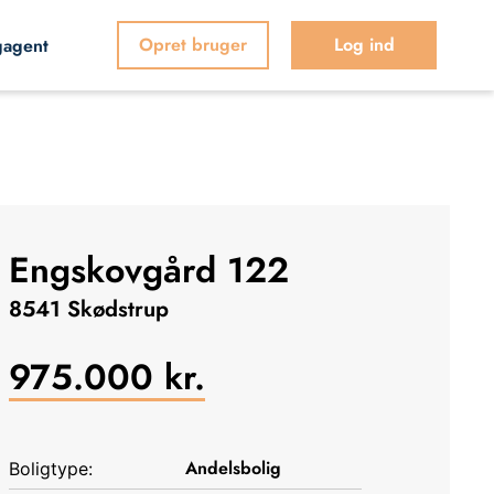
Opret bruger
Log ind
gagent
Engskovgård 122
8541 Skødstrup
975.000
kr.
Andelsbolig
Boligtype: