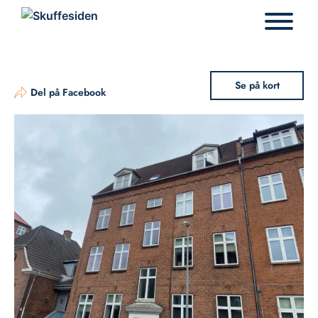
Hop
til
indhold
Se på kort
Del på Facebook