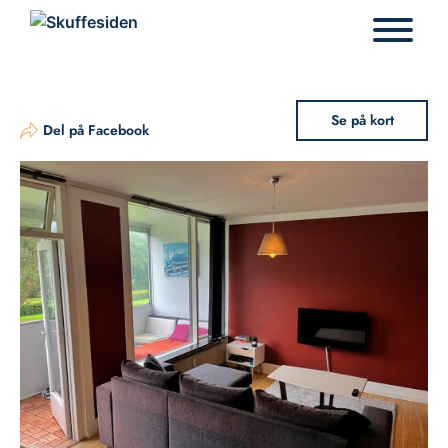
Hop
til
indhold
Se på kort
Del på Facebook