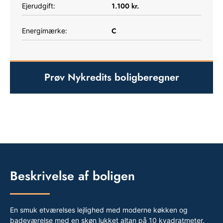
1.100
kr.
Ejerudgift:
C
Energimærke:
Prøv Nykredits boligberegner
Beskrivelse af boligen
En smuk etværelses lejlighed med moderne køkken og
badeværelse med en skøn lukket altan på 10 kvadratmeter.