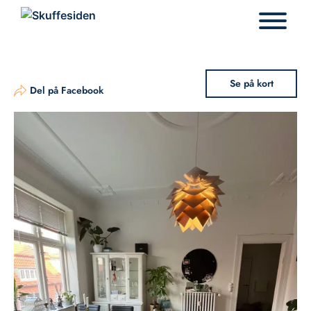
Hop
til
indhold
Se på kort
Del på Facebook