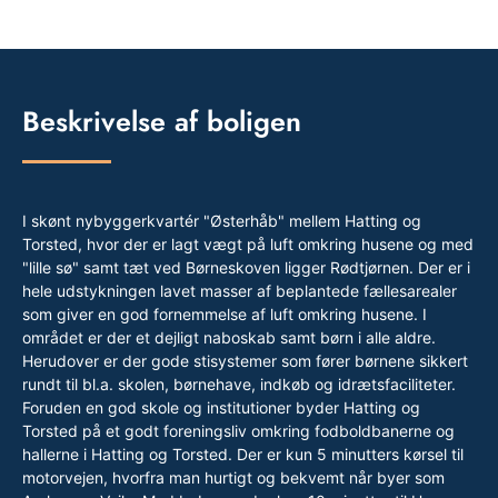
Beskrivelse af boligen
I skønt nybyggerkvartér "Østerhåb" mellem Hatting og
Torsted, hvor der er lagt vægt på luft omkring husene og med
"lille sø" samt tæt ved Børneskoven ligger Rødtjørnen. Der er i
hele udstykningen lavet masser af beplantede fællesarealer
som giver en god fornemmelse af luft omkring husene. I
området er der et dejligt naboskab samt børn i alle aldre.
Herudover er der gode stisystemer som fører børnene sikkert
rundt til bl.a. skolen, børnehave, indkøb og idrætsfaciliteter.
Foruden en god skole og institutioner byder Hatting og
Torsted på et godt foreningsliv omkring fodboldbanerne og
hallerne i Hatting og Torsted. Der er kun 5 minutters kørsel til
motorvejen, hvorfra man hurtigt og bekvemt når byer som