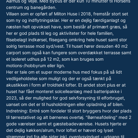
Aarhus og Vejle. Med bybus er der kun 10 minutter til Horsens
centrum og banegården.
Villaen som er opført af Milton Huse i 2018, fremstår stort set
som ny og indflytningsklar. Her er en dejlig færdiganlagt og
næsten helt opvokset have, som består af primært græs, så
her er god plads til leg og aktiviteter for hele familien,
flisebelagt indkørsel, flisegang omkring hele huset samt stor
solrig terrasse mod syd/vest. Til huset hører desuden 40 m2
carport som også kan fungere som overdækket terrasse samt
et isoleret udhus på 12 m2, som kan bruges som
motions-/hobbyrum eller lign.
Her er tale om et super moderne hus med fokus på så lidt
vedligeholdelse som muligt og der er også tænkt på
akustikken i form af troldtekt lofter. Et andet stort plus er at
huset har fået monteret solcelleanlæg med batteripakke i
2023, så der mulighed for god selvforsyning til elforbruget,
uanset om det er til husholdningen eller opladning af bilen.
Indretning: Entré som fordeler til stort bryggers hvor der plads
til tørrestativet og alt børnenes overtøj. "Børneafdeling" med 2
gode værelser samt et gæstebadeværelse. Husets hjerte er
det dejlig køkken/alrum, hvor loftet er hævet og lyset
strømmer ind fra alle sider inkl. ovenlysvinduet - udgang til